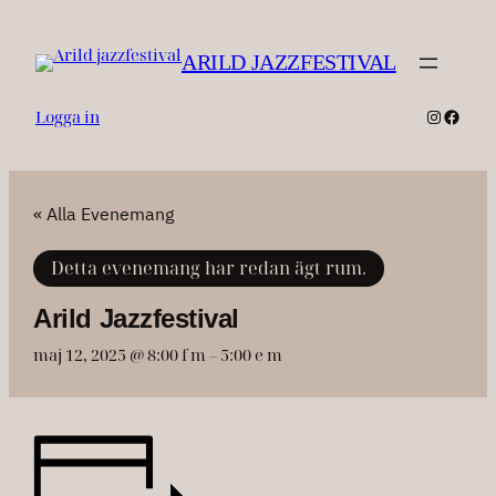
ARILD JAZZFESTIVAL
Instagr
Faceb
Logga in
« Alla Evenemang
Detta evenemang har redan ägt rum.
Arild Jazzfestival
maj 12, 2025 @ 8:00 f m
–
5:00 e m